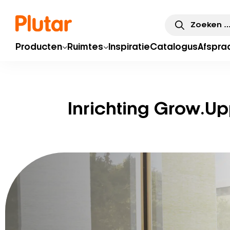
Zoeken
naar:
Producten
Ruimtes
Inspiratie
Catalogus
Afspra
Inrichting Grow.U