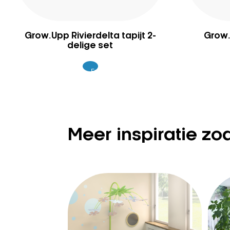
Grow.Upp Rivierdelta tapijt 2-
Grow.
delige set
Excl.
159
BTW
Meer inspiratie zo