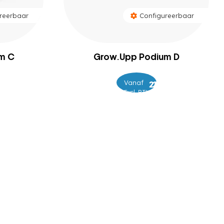
reerbaar
Configureerbaar
m C
Grow.Upp Podium D
Vanaf
–
9
209
229
Excl. BTW