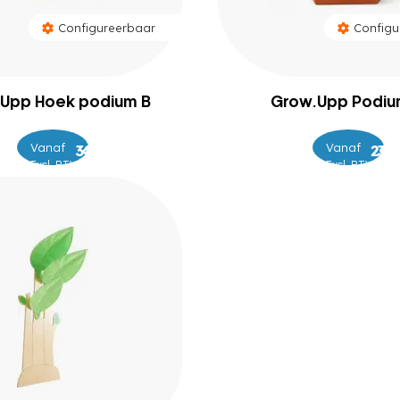
Configureerbaar
Configu
Upp Hoek podium B
Grow.Upp Podiu
Vanaf
–
Vanaf
–
389
469
249
34
Excl. BTW
Excl. BTW