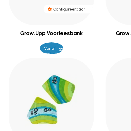
Configureerbaar
Grow.Upp Voorleesbank
Grow.
Vanaf
–
1.319
1.399
Excl. BTW