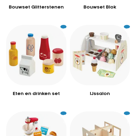
Bouwset Glitterstenen
Bouwset Blok
Excl.
42
Excl.
10
BTW
BTW
Eten en drinken set
IJssalon
Excl.
119
Excl.
24
BTW
BTW