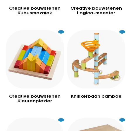
Creative bouwstenen
Creative bouwstenen
Kubusmozaïek
Logica-meester
Excl.
49
Excl.
14
BTW
BTW
Creative bouwstenen
Knikkerbaan bamboe
Kleurenplezier
Excl.
149
Excl.
94
BTW
BTW