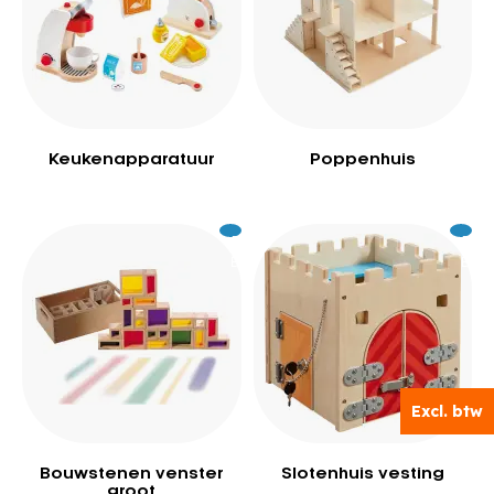
Keukenapparatuur
Poppenhuis
Excl.
259
Excl.
14
BTW
BTW
Excl. btw
Excl. btw
Bouwstenen venster
Slotenhuis vesting
groot