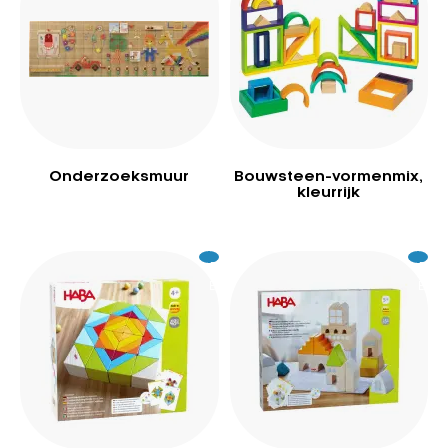
Onderzoeksmuur
Bouwsteen-vormenmix,
kleurrijk
Excl.
49
Excl.
49
BTW
BTW