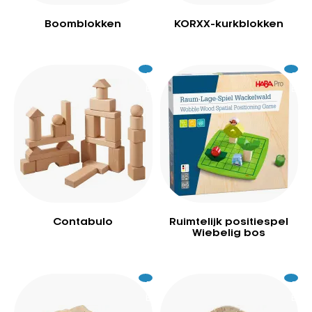
Boomblokken
KORXX-kurkblokken
Excl.
179
Excl.
79
BTW
BTW
Contabulo
Ruimtelijk positiespel
Wiebelig bos
Excl.
259
Excl.
26
BTW
BTW