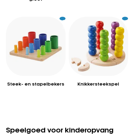
Excl.
69
Excl.
15
BTW
BTW
Steek- en stapelbekers
Knikkersteekspel
Speelgoed voor kinderopvang