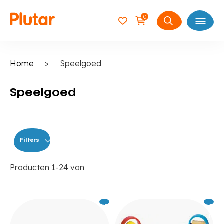
0
Open
Zoeken
naar:
Home
>
Speelgoed
Speelgoed
Filters
Producten
1
-
24
van
Excl.
1.179
Excl.
10
BTW
BTW