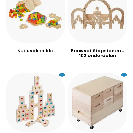
Kubuspiramide
Bouwset Stapstenen –
102 onderdelen
Excl.
189
Excl.
55
BTW
BTW