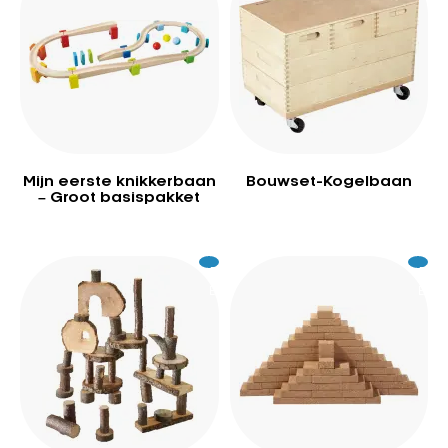
Mijn eerste knikkerbaan
Bouwset-Kogelbaan
– Groot basispakket
Excl.
109
Excl.
25
BTW
BTW