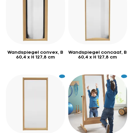
Wandspiegel convex, B
Wandspiegel concaaf, B
60,4 x H 127,8 cm
60,4 x H 127,8 cm
Excl.
349
Excl.
34
BTW
BTW