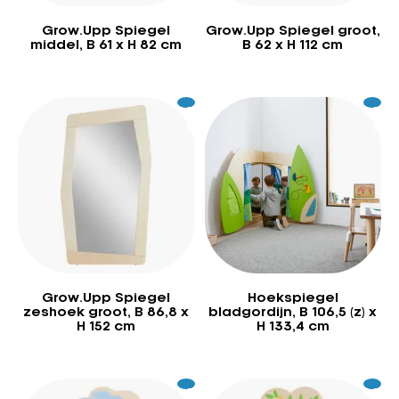
Grow.Upp Spiegel
Grow.Upp Spiegel groot,
middel, B 61 x H 82 cm
B 62 x H 112 cm
Excl.
579
Excl.
1.2
BTW
BTW
Grow.Upp Spiegel
Hoekspiegel
zeshoek groot, B 86,8 x
bladgordijn, B 106,5 (z) x
H 152 cm
H 133,4 cm
Excl.
469
Excl.
70