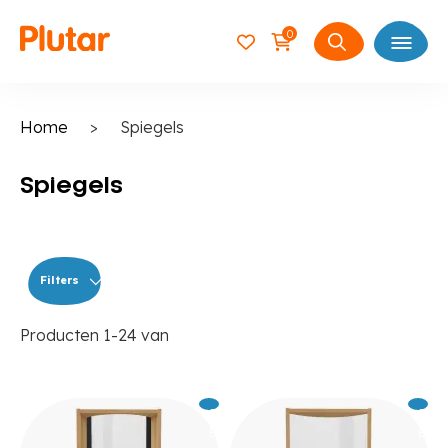
0
Open
Zoeken
naar:
Home
>
Spiegels
Spiegels
Filters
Producten
1
-
24
van
Excl.
329
Excl.
32
BTW
BTW