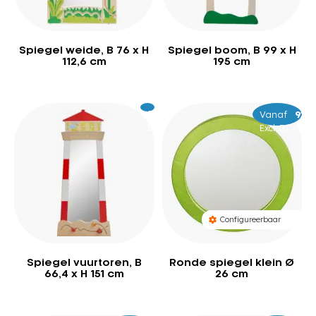
Spiegel weide, B 76 x H
Spiegel boom, B 99 x H
112,6 cm
195 cm
Excl.
549
Vanaf
–
95
10
BTW
Excl. BTW
Configureerbaar
Spiegel vuurtoren, B
Ronde spiegel klein Ø
66,4 x H 151 cm
26 cm