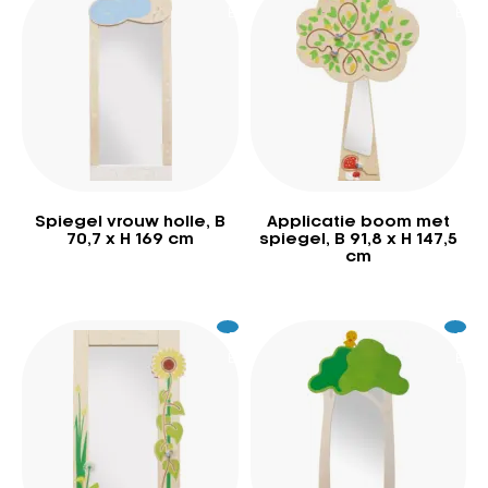
BTW
BTW
Spiegel vrouw holle, B
Applicatie boom met
70,7 x H 169 cm
spiegel, B 91,8 x H 147,5
cm
Excl.
489
Excl.
65
BTW
BTW