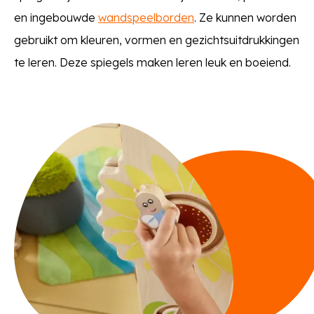
en ingebouwde
wandspeelborden
. Ze kunnen worden
gebruikt om kleuren, vormen en gezichtsuitdrukkingen
te leren. Deze spiegels maken leren leuk en boeiend.