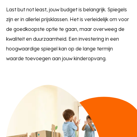
Last but not least, jouw budget is belangrijk. Spiegels
zijn er in allerlei prijsklassen. Het is verleidelijk om voor
de goedkoopste optie te gaan, maar overweeg de
kwaliteit en duurzaamheid. Een investering in een
hoogwaardige spiegel kan op de lange termijn
waarde toevoegen aan jouw kinderopvang.