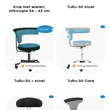
Kruk met wielen,
TuRu-Sit stoel
zithoogte 36 – 43 cm
Vanaf
–
599
609
Excl.
60
BTW
Excl. BTW
Configureerbaar
Configureerbaar
TuRu-Sit + stoel
TuRu-Sit Care
Excl.
339
Excl.
37
BTW
BTW