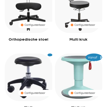
Configureerbaar
Configureerbaar
Orthopedische stoel
Multi kruk
Excl.
195
Vanaf
–
229
24
BTW
Excl. BTW
Configureerbaar
Configureerbaar