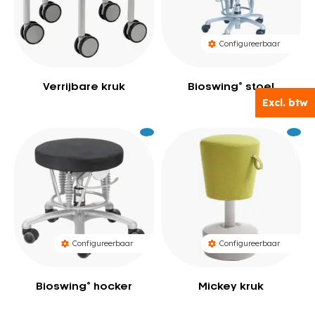
Configureerbaar
Verrijbare kruk
Bioswing® stoel
Excl. btw
Excl. btw
Excl.
619
Excl.
52
BTW
BTW
Configureerbaar
Configureerbaar
Bioswing® hocker
Mickey kruk