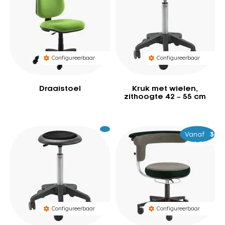
Configureerbaar
Configureerbaar
Draaistoel
Kruk met wielen,
zithoogte 42 – 55 cm
Excl.
249
Vanaf
–
399
44
BTW
Excl. BTW
Configureerbaar
Configureerbaar