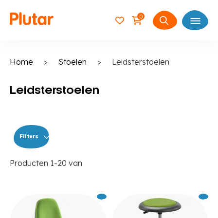
0
Open
Zoeken
naar:
Home
>
Stoelen
>
Leidsterstoelen
Leidsterstoelen
Filters
Producten
1
-
20
van
Excl.
379
Excl.
24
BTW
BTW