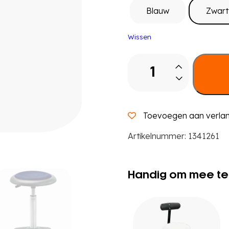
Blauw
Zwart
Wissen
Kruk
met
wielen,
zithoogte
36
Toevoegen aan verlang
-
43
Artikelnummer:
1341261
cm
aantal
Handig om mee te