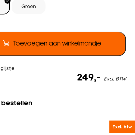
Groen
Toevoegen aan winkelmandje
lijstje
249
,-
Excl. BTW
 bestellen
Excl. btw