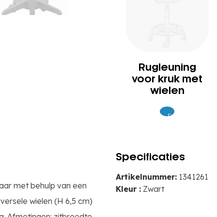
Rugleuning
voor kruk met
wielen
Excl.
48
BTW
Specificaties
Artikelnummer:
1341261
lbaar met behulp van een
Kleur :
Zwart
iversele wielen (H 6,5 cm)
kg. Afmetingen: zitbreedte