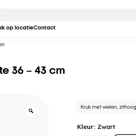
ak op locatie
Contact
en
te 36 – 43 cm
Kleur
: Zwart