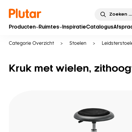
Zoeken
naar:
Producten
Ruimtes
Inspiratie
Catalogus
Afspra
Categorie Overzicht
>
Stoelen
>
Leidsterstoel
Kruk met wielen, zithoog