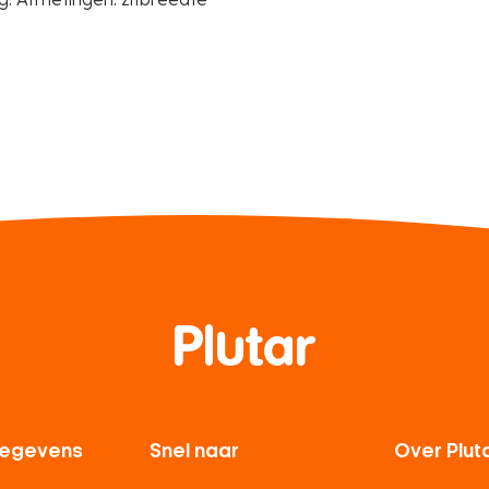
egevens
Snel naar
Over Plut