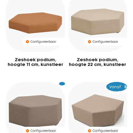
BTW
BTW
Configureerbaar
Configureerbaar
Zeshoek podium,
Zeshoek podium,
hoogte 11 cm, kunstleer
hoogte 22 cm, kunstleer
Excl.
489
Vanaf
–
389
46
BTW
Excl. BTW
Configureerbaar
Configureerbaar