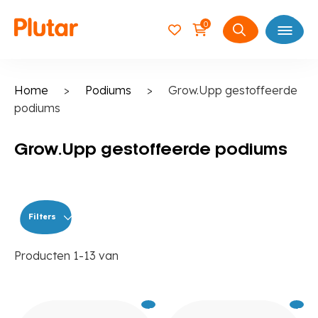
0
Open
Zoeken
naar:
Home
>
Podiums
>
Grow.Upp gestoffeerde
podiums
Grow.Upp gestoffeerde podiums
Filters
Producten
1
-
13
van
Excl.
289
Excl.
38