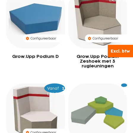
Excl. BTW
Excl. BTW
Configureerbaar
Configureerbaar
Excl. btw
Excl. btw
Grow.Upp Podium D
Grow.Upp Podium
Zeshoek met 3
rugleuningen
Vanaf
–
1.049
1.189
Excl.
1.5
BTW
Excl. BTW
Configureerbaar