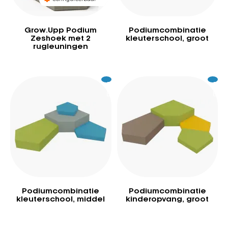
Grow.Upp Podium
Podiumcombinatie
Zeshoek met 2
kleuterschool, groot
rugleuningen
Excl.
1.349
Excl.
1.4
BTW
BTW
Podiumcombinatie
Podiumcombinatie
kleuterschool, middel
kinderopvang, groot