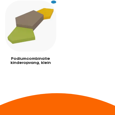
Excl.
979
BTW
Podiumcombinatie
kinderopvang, klein