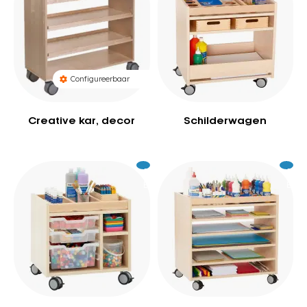
Configureerbaar
Creative kar, decor
Schilderwagen
Excl.
349
Excl.
42
BTW
BTW