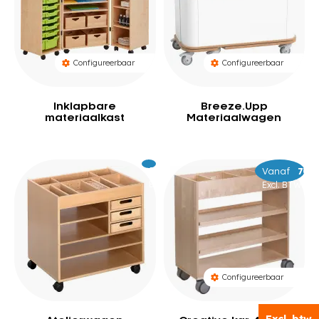
Configureerbaar
Configureerbaar
Inklapbare
Breeze.Upp
materiaalkast
Materiaalwagen
Excl.
989
Vanaf
–
709
79
BTW
Excl. BTW
Configureerbaar
Excl. btw
Excl. btw