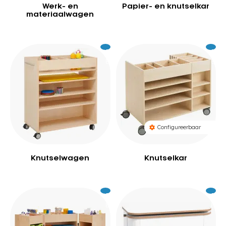
Werk- en
Papier- en knutselkar
materiaalwagen
Excl.
619
Excl.
1.1
BTW
BTW
Configureerbaar
Knutselwagen
Knutselkar
Excl.
1.265
Excl.
1.
BTW
BTW