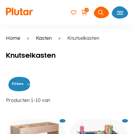
0
Open
Zoeken
naar:
Home
>
Kasten
>
Knutselkasten
Knutselkasten
Filters
Producten
1
-
10
van
Excl.
609
Excl.
41
BTW
BTW