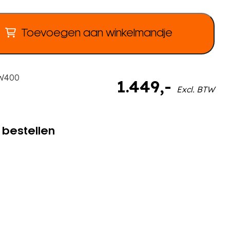
Toevoegen aan winkelmandje
W400
1.449
,-
Excl. BTW
 bestellen