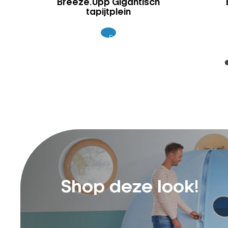
Breeze.Upp Gigantisch
tapijtplein
Excl.
689
BTW
Shop deze look!