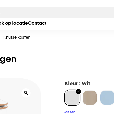
ak op locatie
Contact
>
Knutselkasten
agen
Kleur
: Wit
Wissen