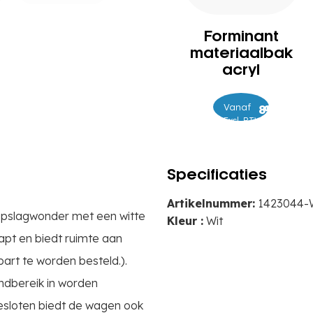
Forminant
materiaalbak
acryl
Vanaf
–
85
94
Excl. BTW
Specificaties
Artikelnummer:
1423044-
e opslagwonder met een witte
Kleur :
Wit
apt en biedt ruimte aan
part te worden besteld.).
andbereik in worden
Gesloten biedt de wagen ook