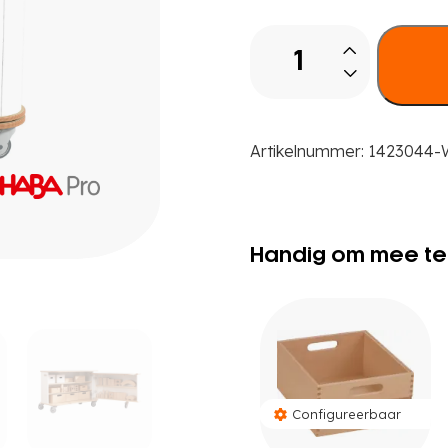
Breeze.Upp
Materiaalwagen
aantal
Artikelnummer:
1423044-
Handig om mee te
Configureerbaar