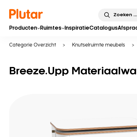
Zoeken
naar:
Producten
Ruimtes
Inspiratie
Catalogus
Afspra
Categorie Overzicht
>
Knutselruimte meubels
Breeze.Upp Materiaalw