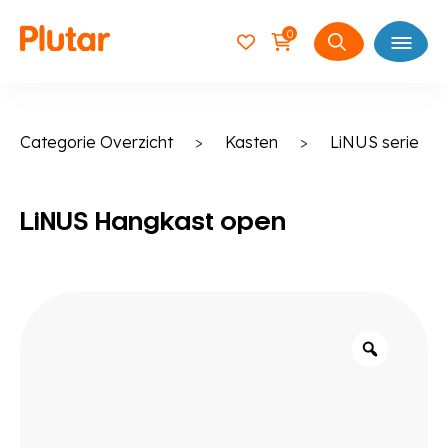
0
Open
Zoeken
naar:
Categorie Overzicht
>
Kasten
>
LiNUS serie
LiNUS Hangkast open