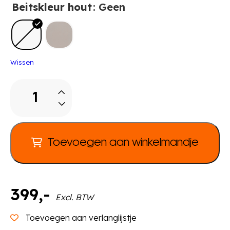
Beitskleur hout
: Geen
Wissen
LiNUS
Hangkast
open
aantal
Toevoegen aan winkelmandje
399
,-
Excl. BTW
Toevoegen aan verlanglijstje