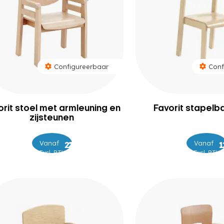
Configureerbaar
Conf
orit stoel met armleuning en
Favorit stapelb
zijsteunen
Vanaf
–
Vanaf
–
225
229
Excl. BTW
Excl. BTW