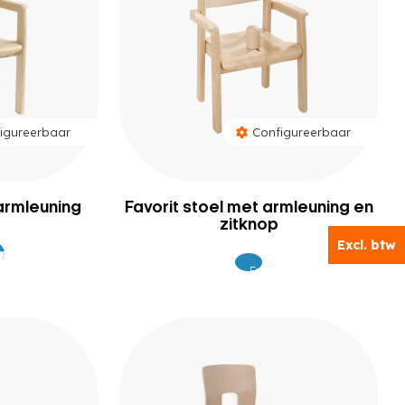
igureerbaar
Configureerbaar
 armleuning
Favorit stoel met armleuning en
zitknop
Excl. btw
Excl. btw
169
189
Excl.
215
BTW