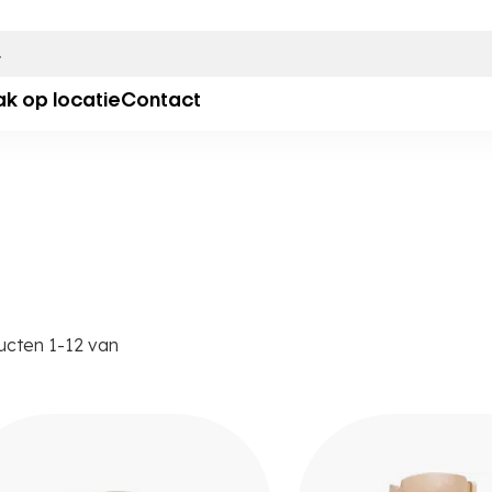
ak op locatie
Contact
ucten
1
-
12
van