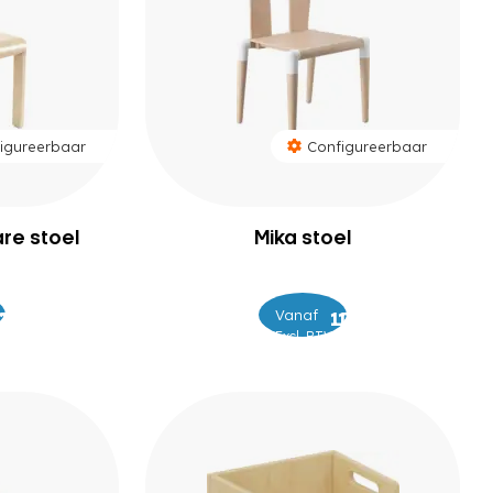
igureerbaar
Configureerbaar
are stoel
Mika stoel
Vanaf
–
125
205
125
135
Excl. BTW