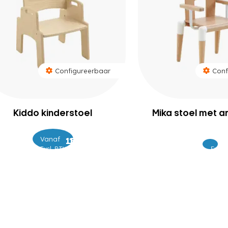
Configureerbaar
Conf
Kiddo kinderstoel
Mika stoel met a
Vanaf
–
159
169
Excl. BTW
Excl.
18
BTW