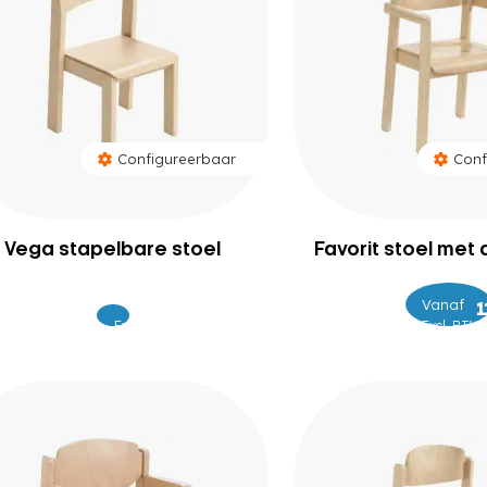
Configureerbaar
Conf
Vega stapelbare stoel
Favorit stoel met
Vanaf
–
Excl.
Excl. BTW
99
BTW