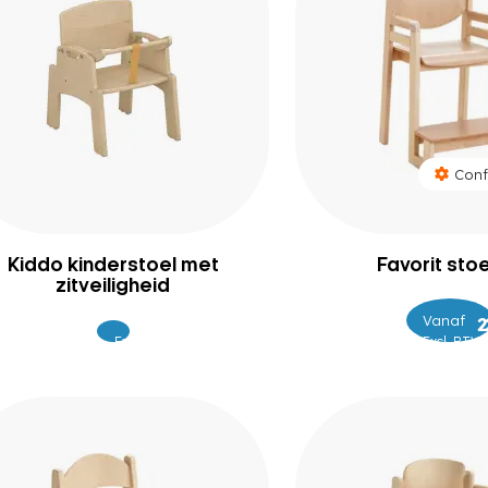
Conf
Kiddo kinderstoel met
Favorit stoe
zitveiligheid
Vanaf
–
Excl.
Excl. BTW
249
BTW