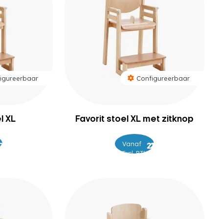
igureerbaar
Configureerbaar
l XL
Favorit stoel XL met zitknop
Vanaf
–
249
255
285
289
Excl. BTW