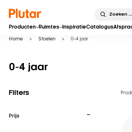
Zoeken
naar:
Producten
Ruimtes
Inspiratie
Catalogus
Afspra
Home
>
Stoelen
>
0-4 jaar
0-4 jaar
Filters
Prod
Prijs