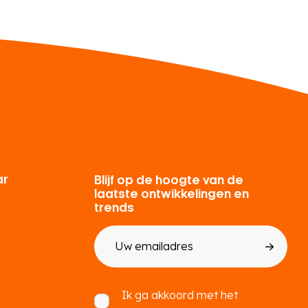
ar
Blijf op de hoogte van de
laatste ontwikkelingen en
trends
E-
mailadres
Toestemming
Ik ga akkoord met het