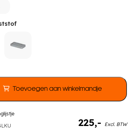
m
ststof
Toevoegen aan winkelmandje
lijstje
225
,-
Excl. BTW
GLKU