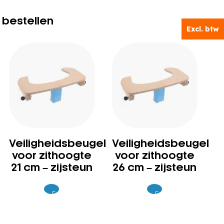
 bestellen
Excl. btw
Veiligheidsbeugel
Veiligheidsbeugel
voor zithoogte
voor zithoogte
21 cm – zijsteun
26 cm – zijsteun
Excl.
Excl.
135
135
BTW
BTW