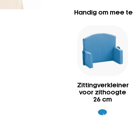
Handig om mee te
Zittingverkleiner
voor zithoogte
26 cm
Excl.
99
BTW