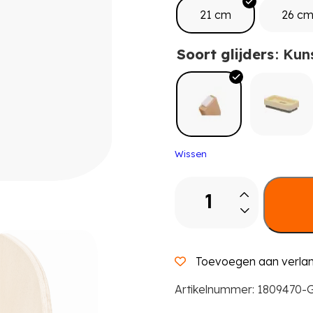
21 cm
26 c
Soort glijders
: Kun
Wissen
Favorit
stoel
met
armleuning
en
Toevoegen aan verlang
zijsteunen
aantal
Artikelnummer:
1809470-