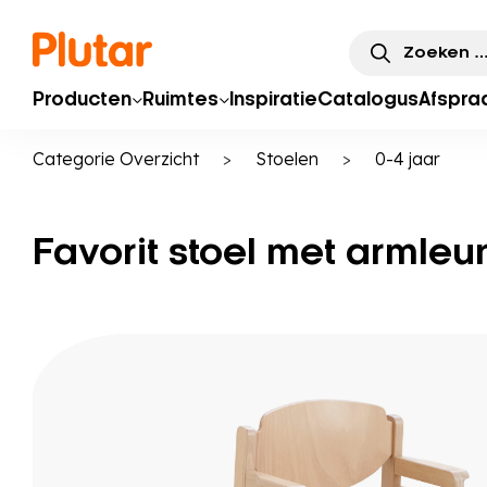
Zoeken
naar:
Producten
Ruimtes
Inspiratie
Catalogus
Afspra
Categorie Overzicht
>
Stoelen
>
0-4 jaar
Favorit stoel met armleu