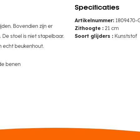
Specificaties
Artikelnummer:
1809470-
den. Bovendien zijn er
Zithoogte :
21 cm
e stoel is niet stapelbaar.
Soort glijders :
Kunststof
an echt beukenhout.
 de benen