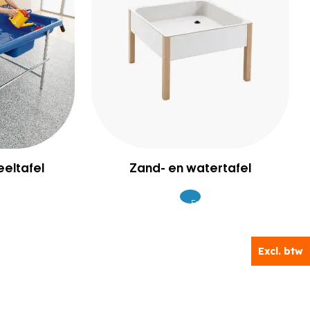
eltafel
Zand- en watertafel
Excl.
9
619
BTW
Excl. btw
Excl. btw