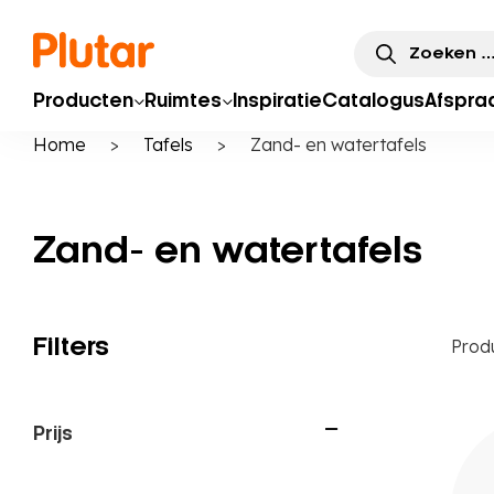
Zoeken
naar:
Producten
Ruimtes
Inspiratie
Catalogus
Afspra
Home
>
Tafels
>
Zand- en watertafels
Zand- en watertafels
Filters
Prod
Prijs