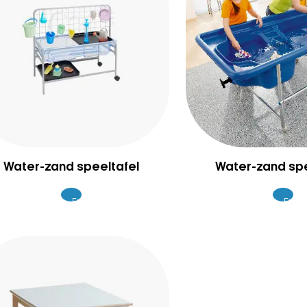
Water-zand speeltafel
Water-zand spe
Excl.
Excl.
599
50
BTW
BTW