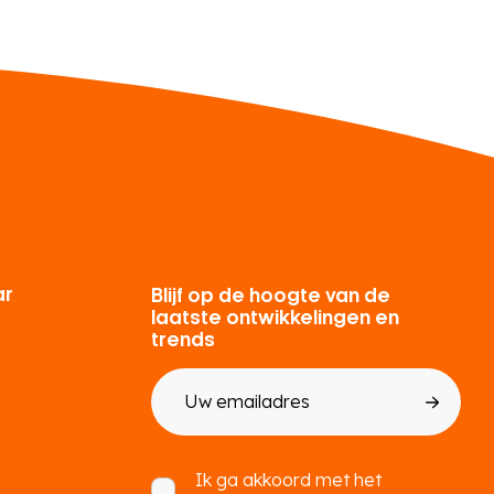
ar
Blijf op de hoogte van de
laatste ontwikkelingen en
trends
E-
mailadres
Toestemming
Ik ga akkoord met het