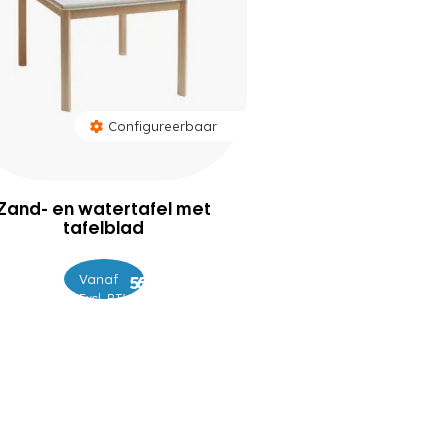
Configureerbaar
Zand- en watertafel met
tafelblad
Vanaf
–
539
639
Excl. BTW