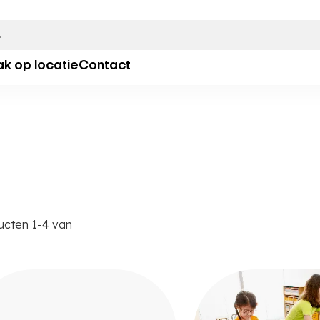
ak op locatie
Contact
ucten
1
-
4
van