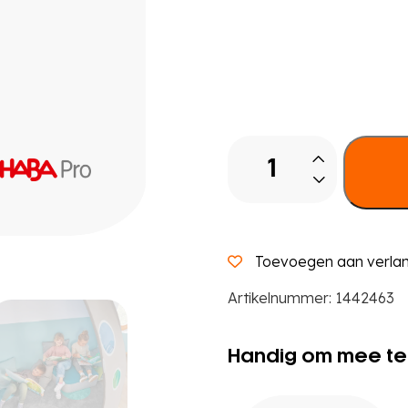
Breeze.Upp
Koepel
aantal
Toevoegen aan verlang
Artikelnummer:
1442463
Handig om mee te