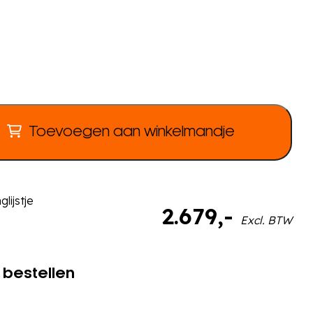
Toevoegen aan winkelmandje
lijstje
2.679
,-
Excl. BTW
 bestellen