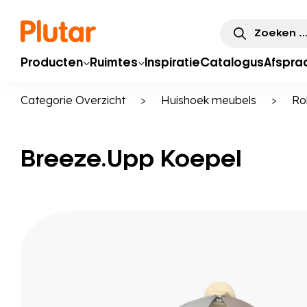
Zoeken
naar:
Producten
Ruimtes
Inspiratie
Catalogus
Afspra
Categorie Overzicht
>
Huishoek meubels
>
Ro
Breeze.Upp Koepel