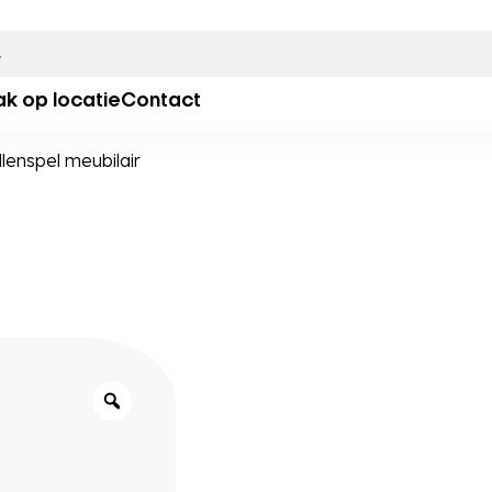
ak op locatie
Contact
llenspel meubilair