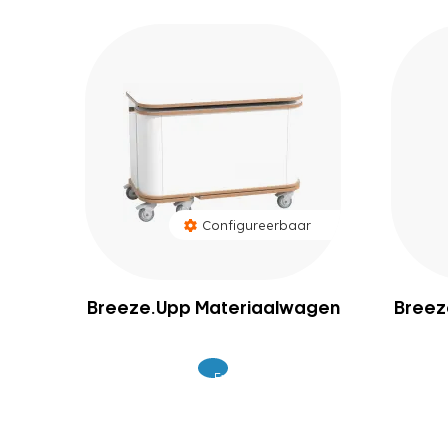
Configureerbaar
Breeze.Upp Materiaalwagen
Breez
Excl.
1.449
BTW