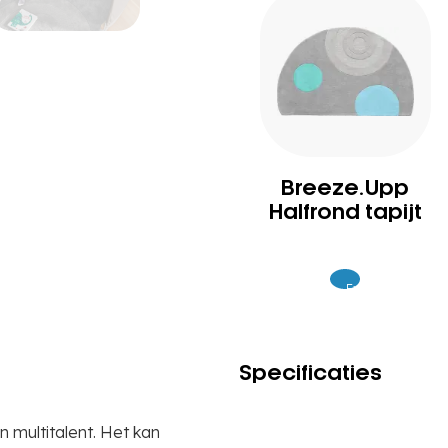
Breeze.Upp
Halfrond tapijt
Excl.
299
BTW
Specificaties
 multitalent. Het kan