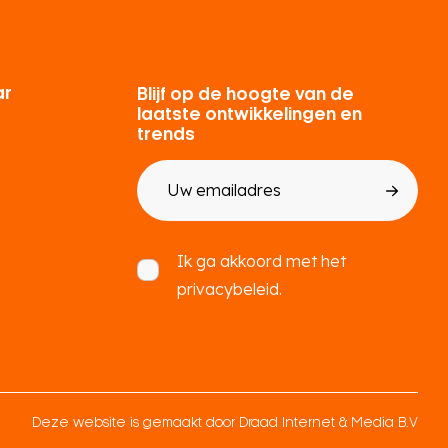
ar
Blijf op de hoogte van de
laatste ontwikkelingen en
trends
E-
mailadres
Toestemming
Ik ga akkoord met het
privacybeleid.
Deze website is gemaakt door
Draad Internet & Media B.V