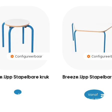
Configureerbaar
Configureer
e.Upp Stapelbare kruk
Breeze.Upp Stapelbare
Excl.
Vanaf
–
95
299
309
BTW
Excl. BTW