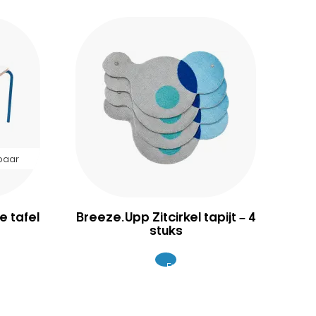
baar
 tafel
Breeze.Upp Zitcirkel tapijt – 4
stuks
Excl.
125
BTW