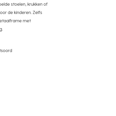
elde stoelen, krukken of
voor de kinderen. Zelfs
 Metaalframe met
g.
htsoord