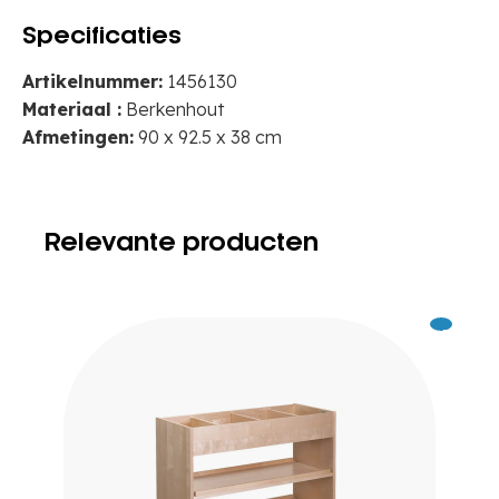
Specificaties
Artikelnummer:
1456130
Materiaal :
Berkenhout
Afmetingen:
90 x 92.5 x 38 cm
Relevante producten
Excl.
609
BTW