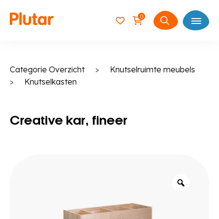
0
Open
Zoeken
naar:
Categorie Overzicht
>
Knutselruimte meubels
>
Knutselkasten
Creative kar, fineer