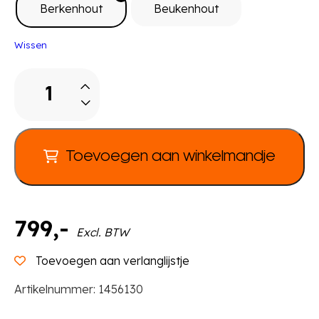
Berkenhout
Beukenhout
Wissen
Creative
kar,
fineer
aantal
Toevoegen aan winkelmandje
799
,-
Excl. BTW
Toevoegen aan verlanglijstje
Artikelnummer:
1456130