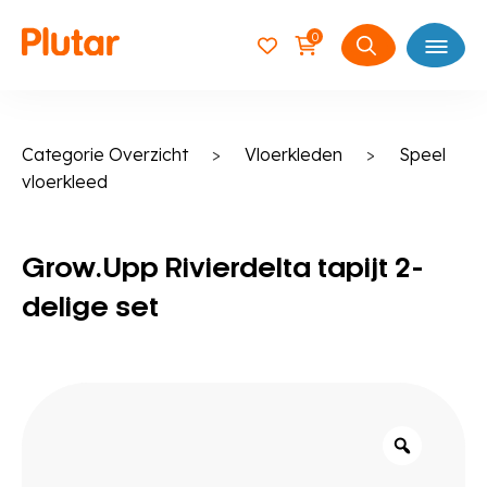
0
Open
Zoeken
naar:
Categorie Overzicht
>
Vloerkleden
>
Speel
vloerkleed
Grow.Upp Rivierdelta tapijt 2-
delige set