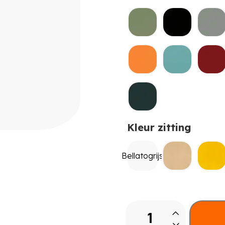
Kleur zitting
Bellatogrijs
Leerlingstoel
Solit:sit®