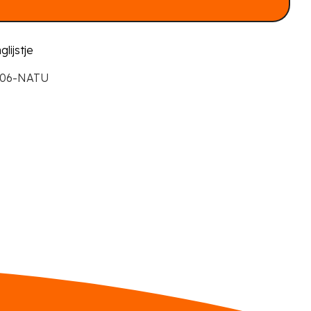
lijstje
006-NATU