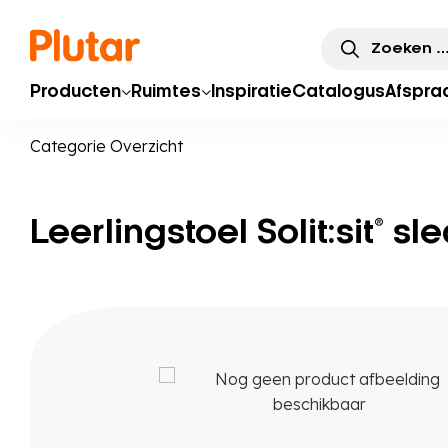
Zoeken
naar:
Producten
Ruimtes
Inspiratie
Catalogus
Afspra
Categorie Overzicht
Leerlingstoel Solit:sit® 