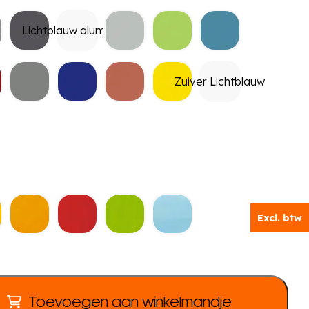
Lichtblauw aluminium
Zuiver Lichtblauw
Excl. btw
Toevoegen aan winkelmandje