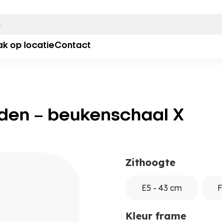
ak op locatie
Contact
sleden – beukenschaal X
Zithoogte
E5 - 43 cm
F
Kleur frame