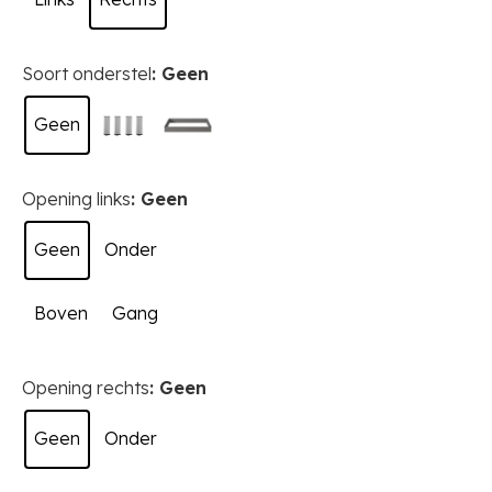
meerdere
variaties.
Soort onderstel
: Geen
Deze
optie
Geen
kan
gekozen
worden
Opening links
: Geen
op
de
Geen
Onder
productpagina
Boven
Gang
Opening rechts
: Geen
Geen
Onder