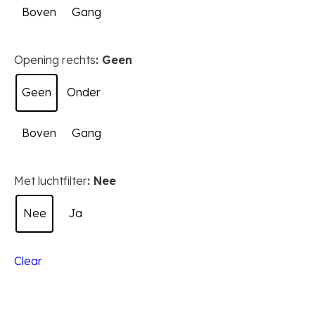
Boven
Gang
worden
worden
op
op
de
de
Opening rechts
: Geen
productpagina
productpagina
Geen
Onder
Boven
Gang
Met luchtfilter
: Nee
Nee
Ja
Clear