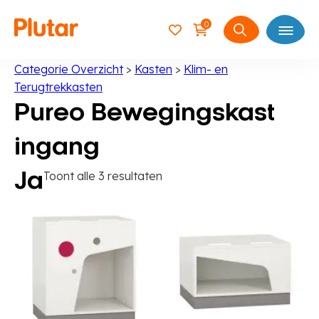
0
Open
Zoeken
naar:
Categorie Overzicht
>
Kasten
>
Klim- en
Terugtrekkasten
Pureo Bewegingskast
ingang
Toont alle 3 resultaten
Ja