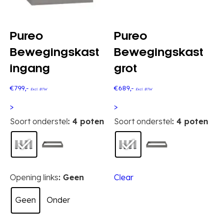
Pureo
Pureo
Bewegingskast
Bewegingskast
ingang
grot
€
799
,-
€
689
,-
Excl. BTW
Excl. BTW
>
>
Dit
Dit
Soort onderstel
: 4 poten
Soort onderstel
: 4 poten
product
product
heeft
heeft
meerdere
meerdere
variaties.
variaties.
Opening links
: Geen
Clear
Deze
Deze
optie
optie
Geen
Onder
kan
kan
gekozen
gekozen