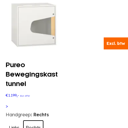
Excl. btw
Pureo
Bewegingskast
tunnel
€
1.199
,-
Excl. BTW
>
Dit
Handgreep
: Rechts
product
heeft
Links
Rechts