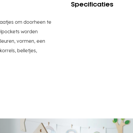
Specificaties
gaatjes om doorheen te
elpockets worden
leuren, vormen, een
orrels, belletjes,