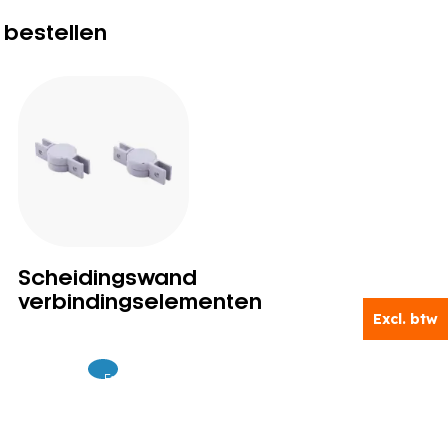
 bestellen
Scheidingswand
verbindingselementen
Excl. btw
Excl.
35
BTW