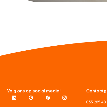
Volg ons op social media!
Contactg
033 285 48