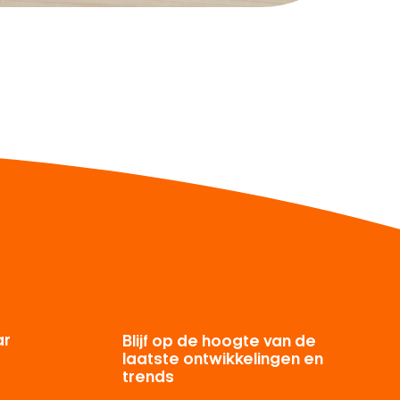
ar
Blijf op de hoogte van de
laatste ontwikkelingen en
trends