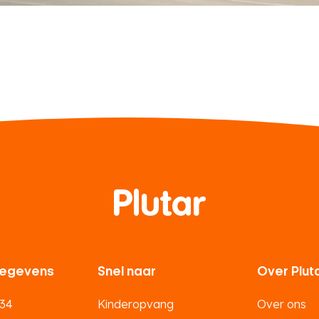
egevens
Snel naar
Over Plut
 34
Kinderopvang
Over ons