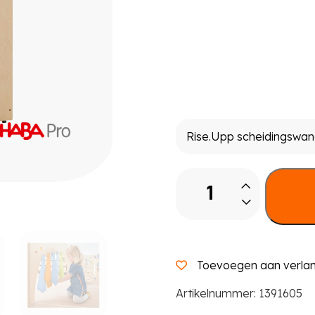
Rise.Upp
scheidingswand
doorgang
aantal
Toevoegen aan verlang
Artikelnummer:
1391605