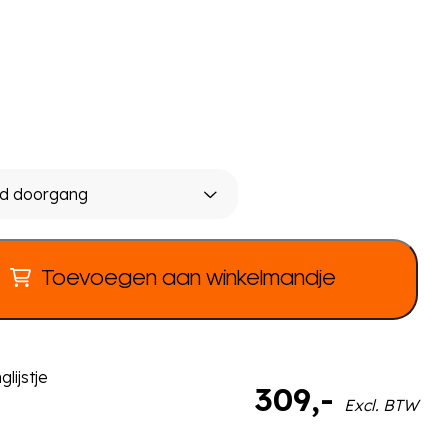
Toevoegen aan winkelmandje
lijstje
309
,-
Excl. BTW