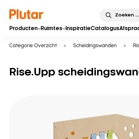
Zoeken
naar:
Producten
Ruimtes
Inspiratie
Catalogus
Afspra
Categorie Overzicht
>
Scheidingswanden
>
Ri
Rise.Upp scheidingswa