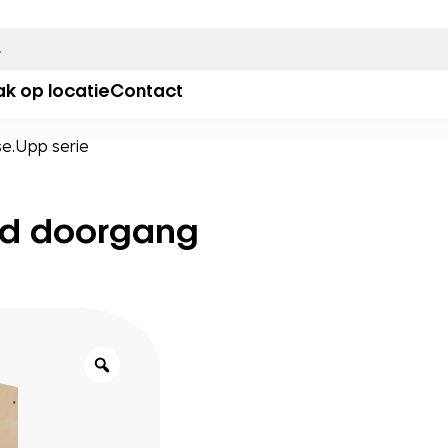
ak op locatie
Contact
se.Upp serie
nd doorgang