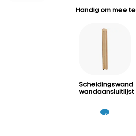
Handig om mee te
Scheidingswand
wandaansluitlijst
Excl.
99
BTW