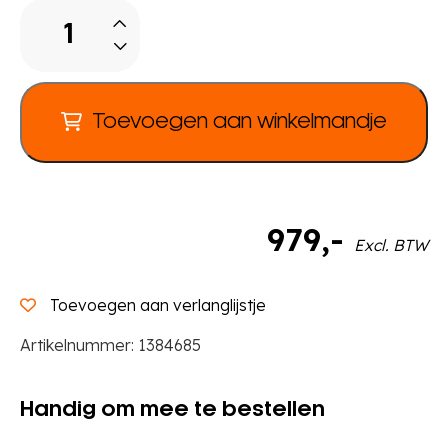
Rise.Upp
scheidingswand
knikkerbaan
aantal
Toevoegen aan winkelmandje
979
,-
Excl. BTW
Toevoegen aan verlanglijstje
Artikelnummer:
1384685
Handig om mee te bestellen