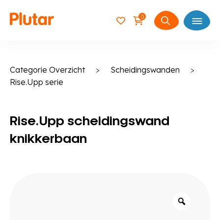
0
Open
Zoeken
naar:
Categorie Overzicht
>
Scheidingswanden
>
Rise.Upp serie
Rise.Upp scheidingswand
knikkerbaan