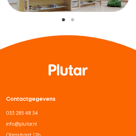
Contactgegevens
033 285 48 34
info@plutar.nl
Ohmstraat 12b