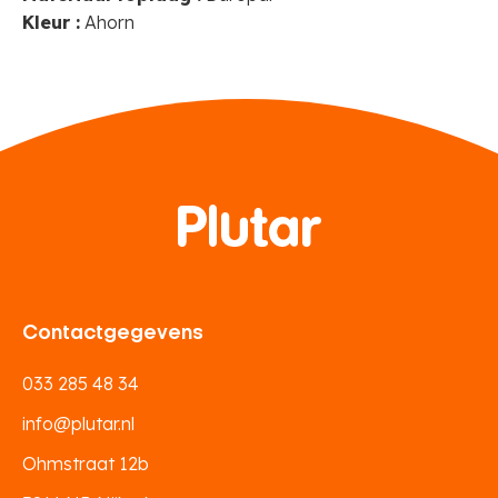
Kleur :
Ahorn
Contactgegevens
033 285 48 34
info@plutar.nl
Ohmstraat 12b