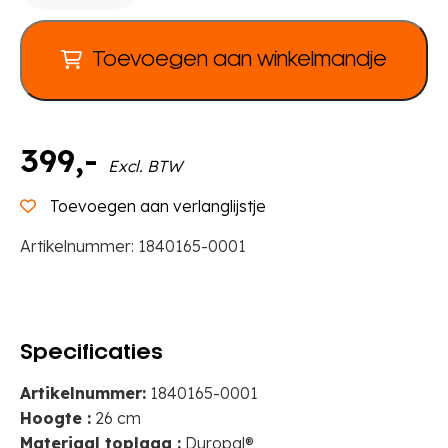
schoenrek
wandafstand
Toevoegen aan winkelmandje
Buitenhoek,
B
62
x
399
,-
Excl. BTW
D
33
Toevoegen aan verlanglijstje
cm
Artikelnummer:
1840165-0001
aantal
Specificaties
Artikelnummer:
1840165-0001
Hoogte :
26 cm
Materiaal toplaag :
Duropal®