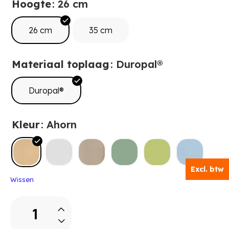
Hoogte
: 26 cm
26 cm
35 cm
Materiaal toplaag
: Duropal®
Duropal®
Kleur
: Ahorn
Excl. btw
Wissen
Yuna
Garderobebank
met