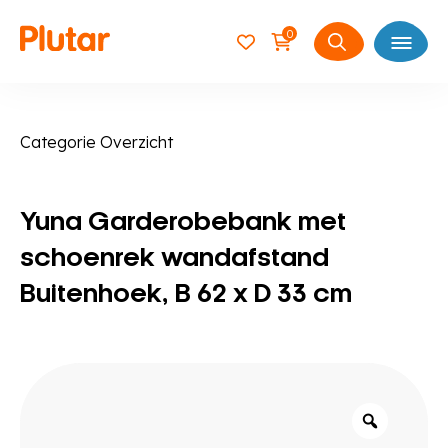
0
Open
Zoeken
naar:
Categorie Overzicht
Yuna Garderobebank met
schoenrek wandafstand
Buitenhoek, B 62 x D 33 cm