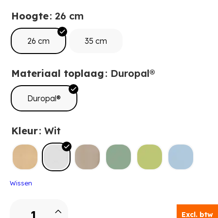
Hoogte
: 26 cm
26 cm
35 cm
Materiaal toplaag
: Duropal®
Duropal®
Kleur
: Wit
Wissen
Yuna
Excl. btw
Garderobebank