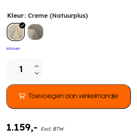
Kleur
: Creme (Natuurplus)
Wissen
Vloerkleed
Natuur
Plus
Ø
3
Toevoegen aan winkelmandje
m
aantal
1.159
,-
Excl. BTW