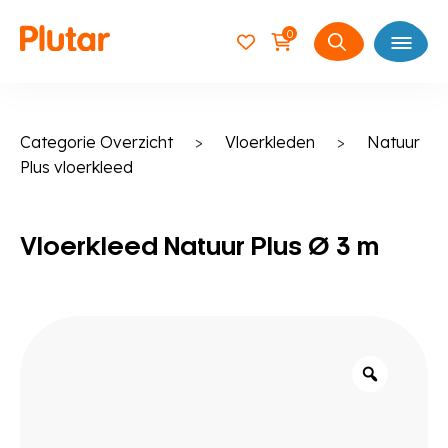
0
Open
Zoeken
naar:
Categorie Overzicht
>
Vloerkleden
>
Natuur
Plus vloerkleed
Vloerkleed Natuur Plus Ø 3 m