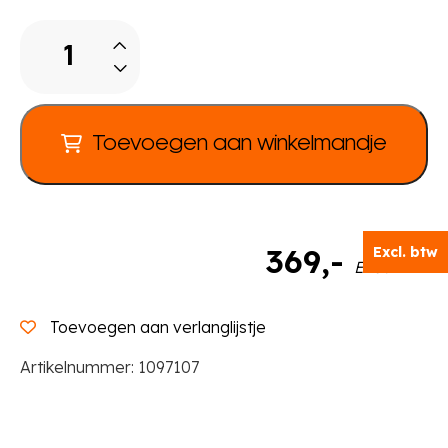
Grow.Upp
Rivierdelta
hoek
tapijt
aantal
Toevoegen aan winkelmandje
369
,-
Excl. btw
Excl. BTW
Toevoegen aan verlanglijstje
Artikelnummer:
1097107