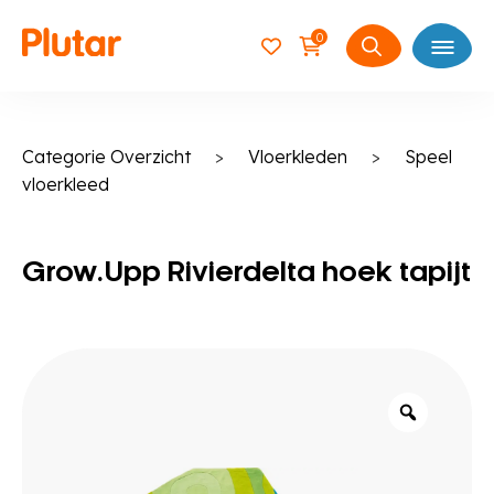
0
Open
Zoeken
naar:
Categorie Overzicht
>
Vloerkleden
>
Speel
vloerkleed
Grow.Upp Rivierdelta hoek tapijt