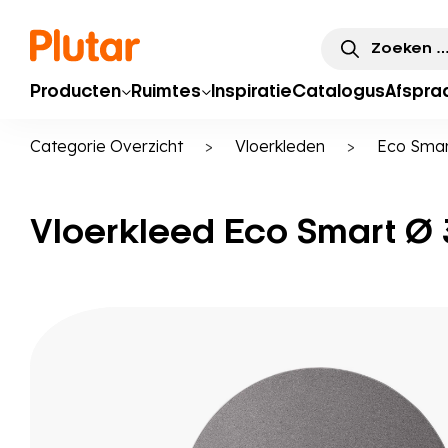
Zoeken
naar:
Producten
Ruimtes
Inspiratie
Catalogus
Afspra
Categorie Overzicht
>
Vloerkleden
>
Eco Smar
Vloerkleed Eco Smart Ø 