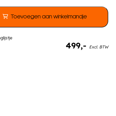
Toevoegen aan winkelmandje
lijstje
499
,-
Excl. BTW