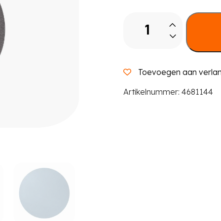
Vloerkleed
Eco
Smart
Ø
3
Toevoegen aan verlang
m
aantal
Artikelnummer:
4681144