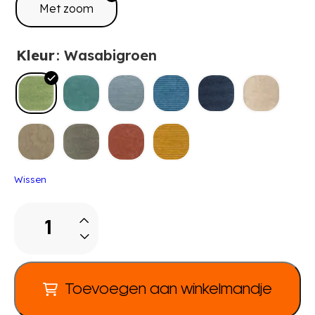
Met zoom
Kleur
: Wasabigroen
Wissen
Tretford
tapijt
Ø
3
m
Toevoegen aan winkelmandje
aantal