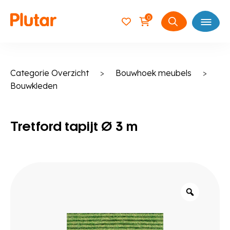
0
Open
Zoeken
naar:
Categorie Overzicht
>
Bouwhoek meubels
>
Bouwkleden
Tretford tapijt Ø 3 m