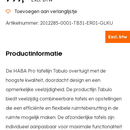
aantal
Toevoegen aan verlanglijstje
Artikelnummer:
2012285-0001-TB31-ER01-GLKU
Excl. btw
Productinformatie
De HABA Pro tafellijn Tabulo overtuigt met de
hoogste kwaliteit, doordacht design en een
opmerkelijke veelzijdigheid. De productlijn Tabulo
biedt veelzijdig combineerbare tafels en opstellingen
die een efficiënte en flexibele ruimtebenutting in de
ruimte mogelijk maken. De afzonderlijke tafels zijn
individueel aanpasbaar voor maximale functionaliteit