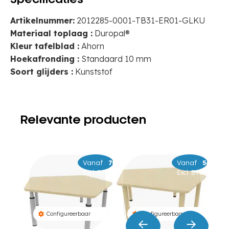
Specificaties
Artikelnummer:
2012285-0001-TB31-ER01-GLKU
Materiaal toplaag :
Duropal®
Kleur tafelblad :
Ahorn
Hoekafronding :
Standaard 10 mm
Soort glijders :
Kunststof
Relevante producten
Vanaf
–
799
879
Vanaf
–
569
649
Excl. BTW
Excl. BTW
Configureerbaar
Configureerbaar