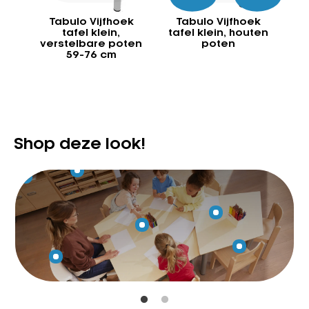
Tabulo Vijfhoek
Tabulo Vijfhoek
T
tafel klein,
tafel klein, houten
ta
verstelbare poten
poten
p
59-76 cm
Shop deze look!