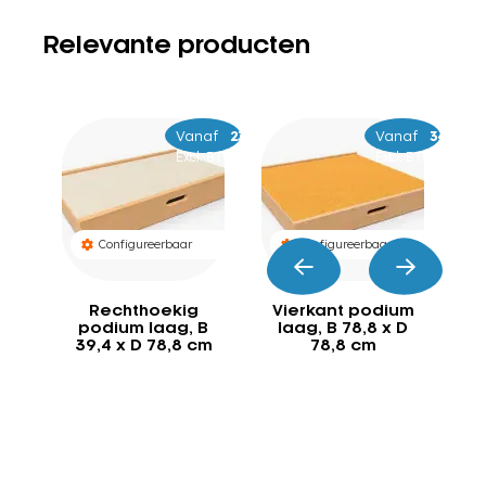
Relevante producten
Vanaf
–
269
359
Vanaf
–
369
479
Excl. BTW
Excl. BTW
Configureerbaar
Configureerbaar
Rechthoekig
Vierkant podium
V
podium laag, B
laag, B 78,8 x D
op
39,4 x D 78,8 cm
78,8 cm
x