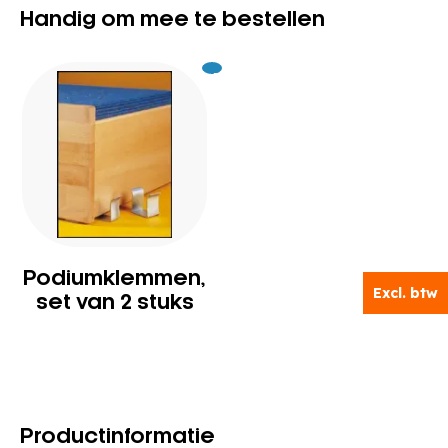
Handig om mee te bestellen
Excl.
12
BTW
Podiumklemmen,
Excl. btw
set van 2 stuks
Productinformatie