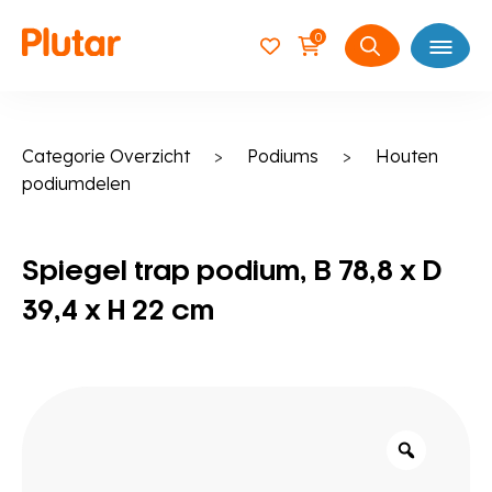
0
Open
Zoeken
naar:
Categorie Overzicht
>
Podiums
>
Houten
podiumdelen
Spiegel trap podium, B 78,8 x D
39,4 x H 22 cm