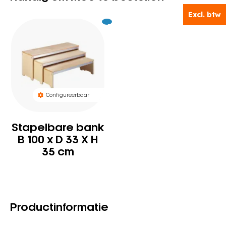
Excl. btw
Excl.
349
BTW
Configureerbaar
Stapelbare bank
B 100 x D 33 X H
35 cm
Productinformatie