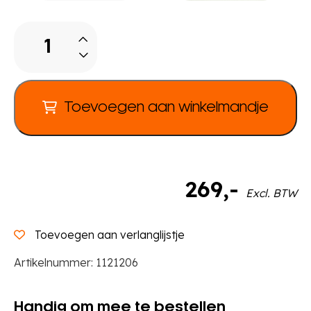
Rolbak
voor
onder
Stapelbank
H
Toevoegen aan winkelmandje
35
cm
aantal
269
,-
Excl. BTW
Toevoegen aan verlanglijstje
Artikelnummer:
1121206
Handig om mee te bestellen