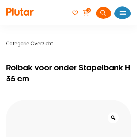
0
Open
Zoeken
naar:
Categorie Overzicht
Rolbak voor onder Stapelbank H
35 cm