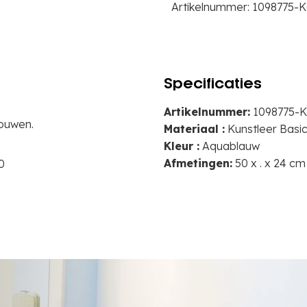
Artikelnummer:
1098775-K
Specificaties
Artikelnummer:
1098775-
bouwen.
Materiaal :
Kunstleer Basi
Kleur :
Aquablauw
Afmetingen:
50 x . x 24 cm
0