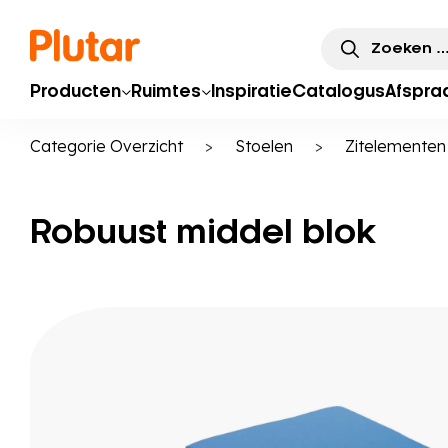
Zoeken
naar:
Producten
Ruimtes
Inspiratie
Catalogus
Afspra
Categorie Overzicht
>
Stoelen
>
Zitelementen
Robuust middel blok