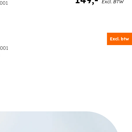
Excl. BTW
001
Excl. btw
K001
c