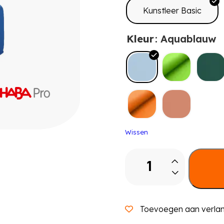
Kunstleer Basic
Kleur
: Aquablauw
Wissen
Robuust
middel
blok
aantal
Toevoegen aan verlang