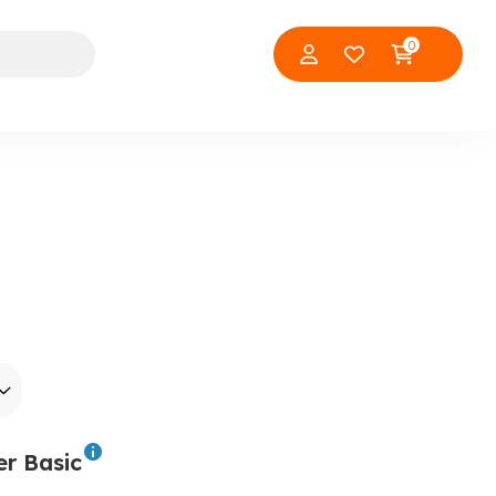
0
er Basic