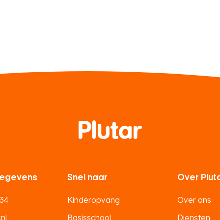
egevens
Snel naar
Over Plut
 34
Kinderopvang
Over ons
nl
Basisschool
Diensten