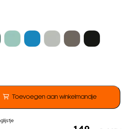
Toevoegen aan winkelmandje
lijstje
149
,-