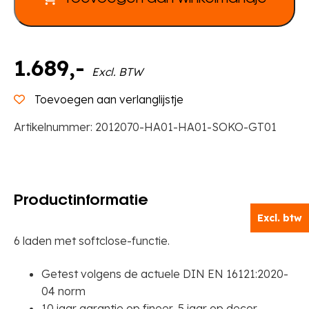
x
H
75
x
1.689
,-
Excl. BTW
D
60
Toevoegen aan verlanglijstje
cm
Artikelnummer:
2012070-HA01-HA01-SOKO-GT01
aantal
Productinformatie
Excl. btw
6 laden met softclose-functie.
Getest volgens de actuele DIN EN 16121:2020-
04 norm
10 jaar garantie op fineer, 5 jaar op decor