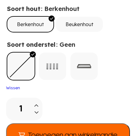
Soort hout
: Berkenhout
Berkenhout
Beukenhout
Soort onderstel
: Geen
Wissen
Pureo
Papierkast
fineer
B
100
Toevoegen aan winkelmandje