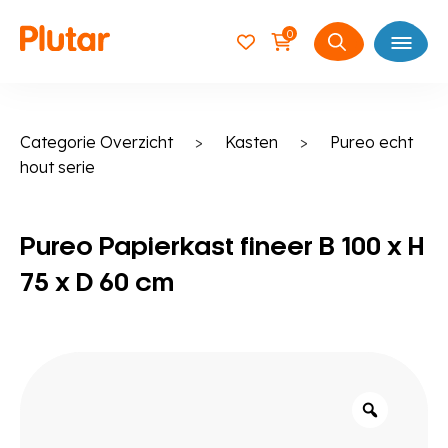
0
Open
Zoeken
naar:
Categorie Overzicht
>
Kasten
>
Pureo echt
hout serie
Pureo Papierkast fineer B 100 x H
75 x D 60 cm