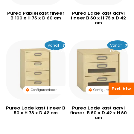
Pureo Papierkast fineer
Pureo Lade kast acryl
B 100 x H 75 x D 60 cm
fineer B 50 x H 75 x D 42
cm
Vanaf
–
799
879
Vanaf
–
779
85
Excl. BTW
Excl. BTW
Excl. btw
Excl. btw
Configureerbaar
Configureerbaar
Pureo Lade kast fineer B
Pureo Lade kast acryl
50 x H 75 x D 42 cm
fineer, B 50 x D 42 x H 50
cm