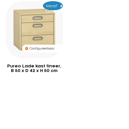
Vanaf
–
639
719
Excl. BTW
Configureerbaar
Pureo Lade kast fineer,
B 50 x D 42 x H 50 cm