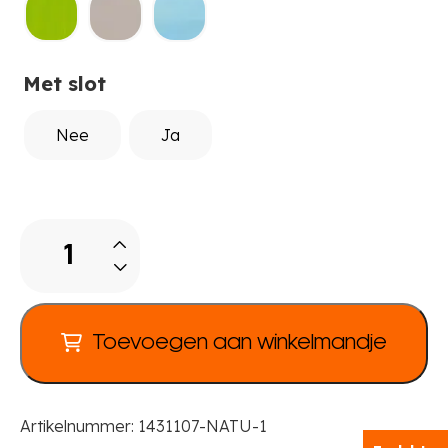
Met slot
Nee
Ja
Move.Upp
Schappenkast
met
4
deuren
Toevoegen aan winkelmandje
aantal
Artikelnummer:
1431107-NATU-1