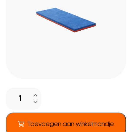
Ligkussen
aantal
Toevoegen aan winkelmandje