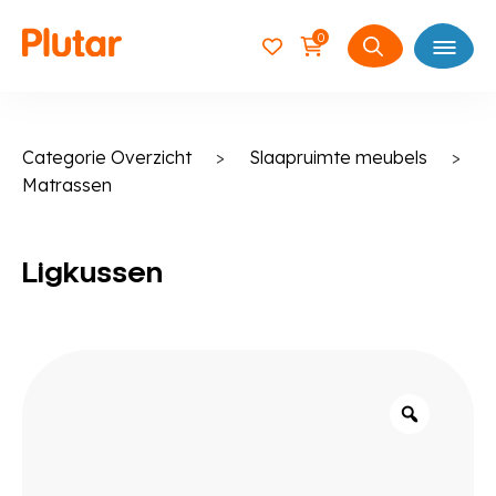
0
Open
Zoeken
naar:
Categorie Overzicht
>
Slaapruimte meubels
>
Matrassen
Ligkussen