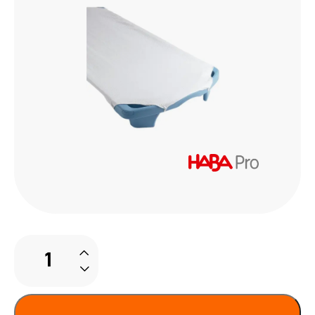
Overtrek
voor
stapelbare
bedden
aantal