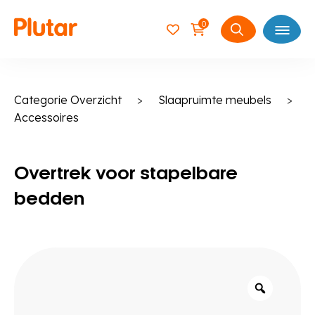
0
Open
Zoeken
naar:
Categorie Overzicht
>
Slaapruimte meubels
>
Accessoires
Overtrek voor stapelbare
bedden