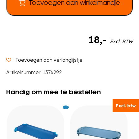
Toevoegen aan winkelmandje
18
,-
Excl. BTW
Toevoegen aan verlanglijstje
Artikelnummer:
1376292
Handig om mee te bestellen
Excl. btw
Excl.
69
Excl.
99
BTW
BTW