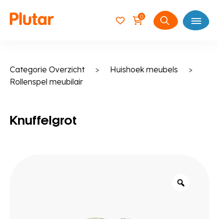
0
Open
Zoeken
naar:
Categorie Overzicht
>
Huishoek meubels
>
Rollenspel meubilair
Knuffelgrot