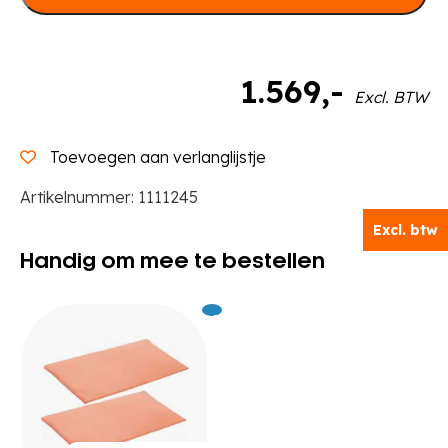
1.569
,-
Excl. BTW
Toevoegen aan verlanglijstje
Artikelnummer:
1111245
Excl. btw
Handig om mee te bestellen
Excl.
359
BTW