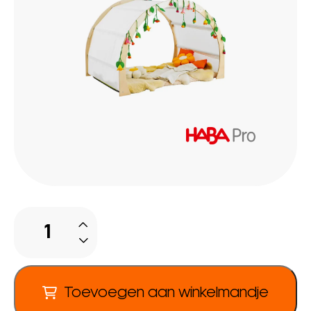
Knuffelgrot
aantal
Toevoegen aan winkelmandje