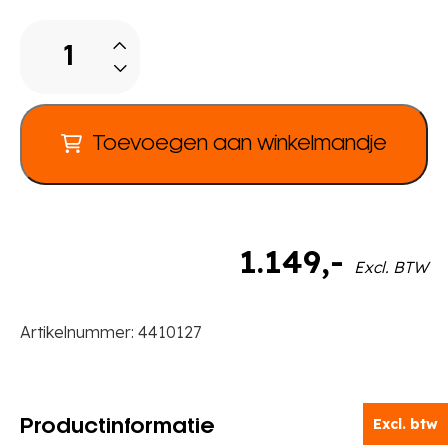
Fort
bouwstenen
aantal
Toevoegen aan winkelmandje
1.149
,-
Excl. BTW
Artikelnummer:
4410127
Excl. btw
Productinformatie