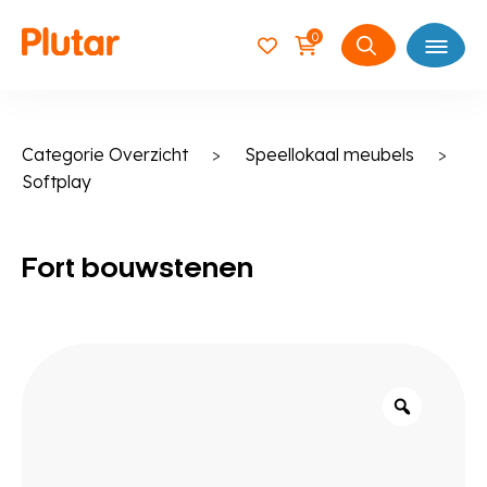
0
Open
Zoeken
naar:
Categorie Overzicht
>
Speellokaal meubels
>
Softplay
Fort bouwstenen