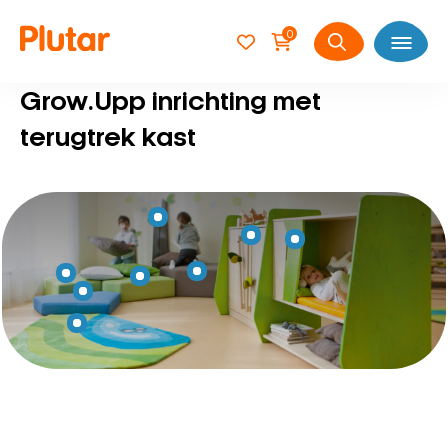
0
Open
Zoeken
naar:
Grow.Upp inrichting met
terugtrek kast