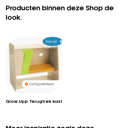
Producten binnen deze Shop de
look.
Vanaf
–
839
879
Excl. BTW
Configureerbaar
Grow.Upp Terugtrek kast