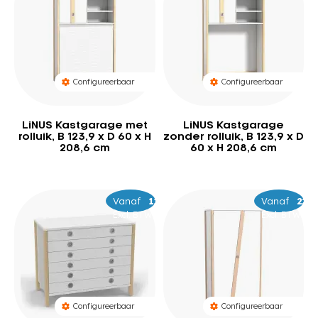
Configureerbaar
Configureerbaar
LiNUS Kastgarage met
LiNUS Kastgarage
rolluik, B 123,9 x D 60 x H
zonder rolluik, B 123,9 x D
208,6 cm
60 x H 208,6 cm
Vanaf
–
1.459
1.519
Vanaf
–
2.3
2.4
Excl. BTW
Excl. BTW
Configureerbaar
Configureerbaar