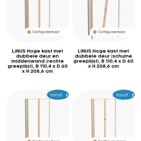
Configureerbaar
Configureerbaar
LiNUS Hoge kast met
LiNUS Hoge kast met
dubbele deur en
dubbele deur (schuine
middenwand (rechte
greeplijst), B 110,4 x D 60
greeplijst), B 110,4 x D 60
x H 208,6 cm
x H 208,6 cm
Vanaf
–
1.469
1.559
Vanaf
–
1.3
1.4
Excl. BTW
Excl. BTW