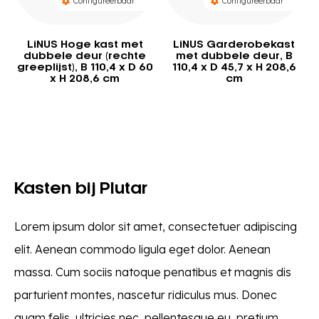
Configureerbaar
Configureerbaar
LiNUS Hoge kast met
LiNUS Garderobekast
dubbele deur (rechte
met dubbele deur, B
greeplijst), B 110,4 x D 60
110,4 x D 45,7 x H 208,6
x H 208,6 cm
cm
Kasten bij Plutar
Lorem ipsum dolor sit amet, consectetuer adipiscing
elit. Aenean commodo ligula eget dolor. Aenean
massa. Cum sociis natoque penatibus et magnis dis
parturient montes, nascetur ridiculus mus. Donec
quam felis, ultricies nec, pellentesque eu, pretium