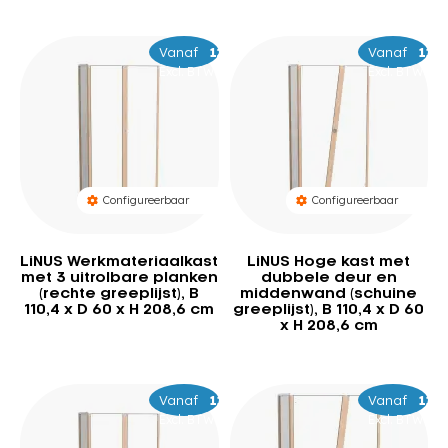
Vanaf
–
1.929
2.019
Vanaf
–
1.6
1.
Excl. BTW
Excl. BTW
Configureerbaar
Configureerbaar
LiNUS Werkmateriaalkast
LiNUS Hoge kast met
met 3 uitrolbare planken
dubbele deur en
(rechte greeplijst), B
middenwand (schuine
110,4 x D 60 x H 208,6 cm
greeplijst), B 110,4 x D 60
x H 208,6 cm
Vanaf
–
1.529
1.619
Vanaf
–
1.53
1.6
Excl. BTW
Excl. BTW