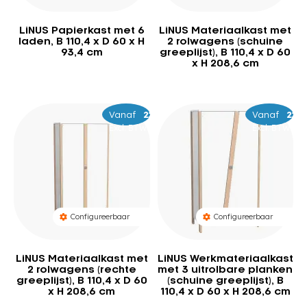
LiNUS Papierkast met 6
LiNUS Materiaalkast met
laden, B 110,4 x D 60 x H
2 rolwagens (schuine
93,4 cm
greeplijst), B 110,4 x D 60
x H 208,6 cm
Vanaf
–
2.269
2.359
Vanaf
–
2.0
2.
Excl. BTW
Excl. BTW
Configureerbaar
Configureerbaar
LiNUS Materiaalkast met
LiNUS Werkmateriaalkast
2 rolwagens (rechte
met 3 uitrolbare planken
greeplijst), B 110,4 x D 60
(schuine greeplijst), B
x H 208,6 cm
110,4 x D 60 x H 208,6 cm