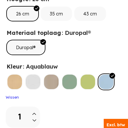
26 cm
35 cm
43 cm
Materiaal toplaag
: Duropal®
Duropal®
Kleur
: Aquablauw
Wissen
Yuna
Garderobebank,
B
Excl. btw