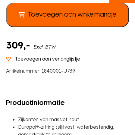
80
x
Toevoegen aan winkelmandje
D
33
cm
aantal
309
,-
Excl. BTW
Toevoegen aan verlanglijstje
Artikelnummer:
1840001-U739
Productinformatie
Zijkanten van massief hout
Duropal®-zitting (slijtvast, waterbestendig,
gemakkelijk te reinigen)