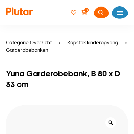
0
Open
Zoeken
naar:
Categorie Overzicht
>
Kapstok kinderopvang
>
Garderobebanken
Yuna Garderobebank, B 80 x D
33 cm