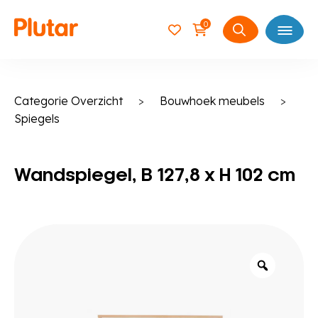
0
Open
Zoeken
naar:
Categorie Overzicht
>
Bouwhoek meubels
>
Spiegels
Wandspiegel, B 127,8 x H 102 cm