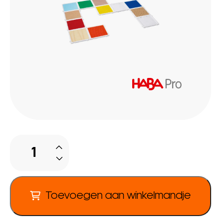
Voetparcours
aantal
Toevoegen aan winkelmandje