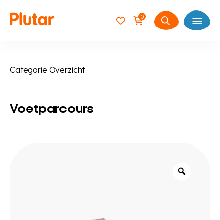
0
Open
Zoeken
naar:
Categorie Overzicht
Voetparcours