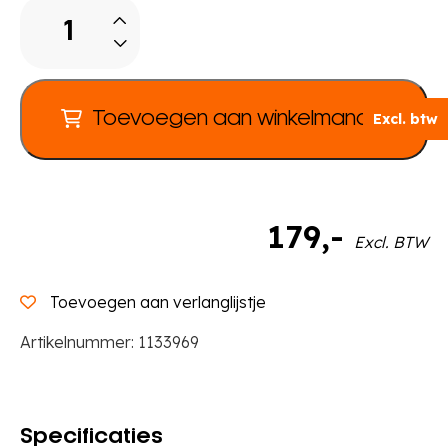
Voelkist
aantal
Toevoegen aan winkelmandje
Excl. btw
179
,-
Excl. BTW
Toevoegen aan verlanglijstje
Artikelnummer:
1133969
Specificaties