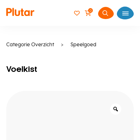
0
Open
Zoeken
naar:
Categorie Overzicht
>
Speelgoed
Voelkist