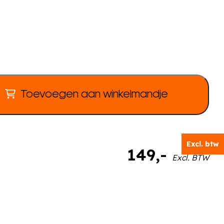
Toevoegen aan winkelmandje
Excl. btw
149
,-
Excl. BTW