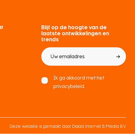
ar
Blijf op de hoogte van de
laatste ontwikkelingen en
trends
E-
mailadres
Toestemming
Ik ga akkoord met het
privacybeleid.
Deze website is gemaakt door
Draad Internet & Media B.V