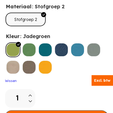
Materiaal
: Stofgroep 2
Stofgroep 2
Kleur
: Jadegroen
Excl. btw
Wissen
Twee-
kussen-
element
aantal