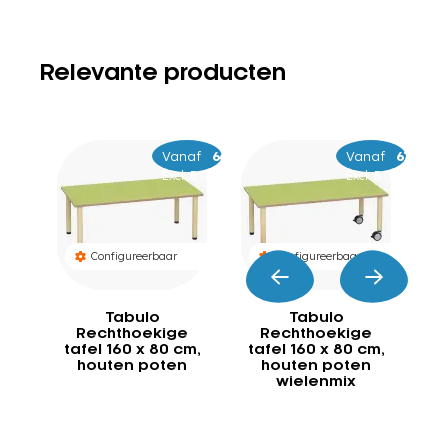
Relevante producten
Vanaf
–
619
699
Vanaf
–
659
739
Excl. BTW
Excl. BTW
Configureerbaar
Configureerbaar
Tabulo
Tabulo
Rechthoekige
Rechthoekige
tafel 160 x 80 cm,
tafel 160 x 80 cm,
ta
houten poten
houten poten
wielenmix