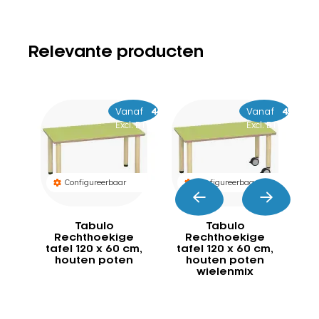
Relevante producten
Vanaf
–
449
469
Vanaf
–
479
509
Excl. BTW
Excl. BTW
Configureerbaar
Configureerbaar
Tabulo
Tabulo
Rechthoekige
Rechthoekige
tafel 120 x 60 cm,
tafel 120 x 60 cm,
ta
houten poten
houten poten
wielenmix