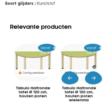
Soort glijders :
Kunststof
Relevante producten
Vanaf
–
449
489
Vanaf
–
479
529
Excl. BTW
Excl. BTW
Configureerbaar
Configureerbaar
Tabulo Halfronde
Tabulo Halfronde
T
tafel Ø 120 cm,
tafel Ø 120 cm,
houten poten
houten poten
wielenmix