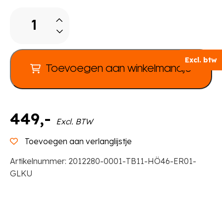
Tabulo
Halfronde
tafel
Ø
Excl. btw
120
Toevoegen aan winkelmandje
cm,
metalen
poten
aantal
449
,-
Excl. BTW
Toevoegen aan verlanglijstje
Artikelnummer:
2012280-0001-TB11-HÖ46-ER01-
GLKU