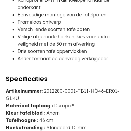
Randprofiel 24 mm dik toelopend naar de
onderkant
Eenvoudige montage van de tafelpoten
Frameloos ontwerp
Verschillende soorten tafelpoten
Veilige afgeronde hoeken, kies voor extra
veiligheid met de 50 mm afwerking.
Drie soorten tafeloppervlakken
Ander formaat op aanvraag verkrijgbaar
Specificaties
Artikelnummer:
2012280-0001-TB11-HÖ46-ER01-
GLKU
Materiaal toplaag :
Duropal®
Kleur tafelblad :
Ahorn
Tafelhoogte :
46 cm
Hoekafronding :
Standaard 10 mm