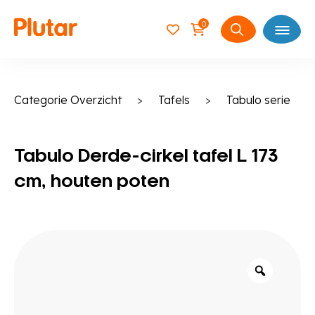
0
Open
Zoeken
naar:
Categorie Overzicht
>
Tafels
>
Tabulo serie
Tabulo Derde-cirkel tafel L 173
cm, houten poten