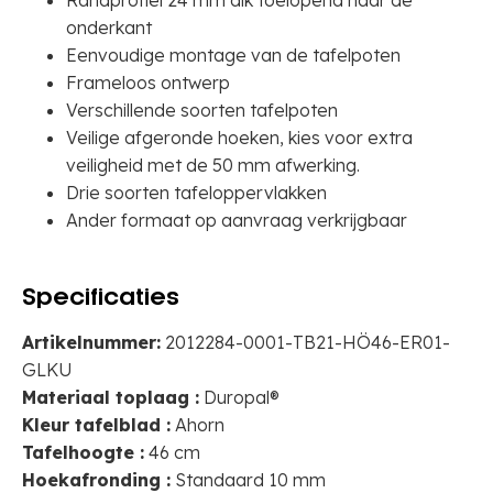
Randprofiel 24 mm dik toelopend naar de
onderkant
Eenvoudige montage van de tafelpoten
Frameloos ontwerp
Verschillende soorten tafelpoten
Veilige afgeronde hoeken, kies voor extra
veiligheid met de 50 mm afwerking.
Drie soorten tafeloppervlakken
Ander formaat op aanvraag verkrijgbaar
Specificaties
Artikelnummer:
2012284-0001-TB21-HÖ46-ER01-
GLKU
Materiaal toplaag :
Duropal®
Kleur tafelblad :
Ahorn
Tafelhoogte :
46 cm
Hoekafronding :
Standaard 10 mm