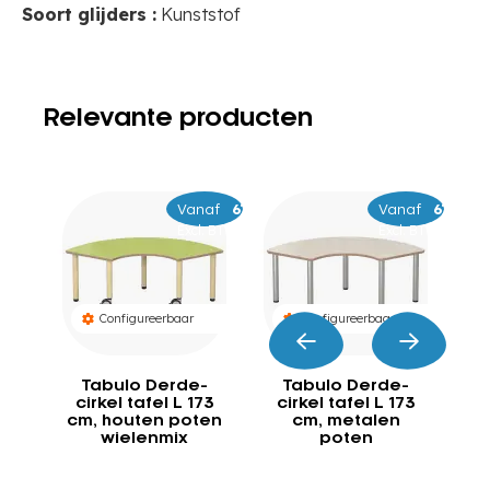
Soort glijders :
Kunststof
Relevante producten
Vanaf
–
689
749
Vanaf
–
649
709
Excl. BTW
Excl. BTW
Configureerbaar
Configureerbaar
Tabulo Derde-
Tabulo Derde-
cirkel tafel L 173
cirkel tafel L 173
c
cm, houten poten
cm, metalen
wielenmix
poten
p