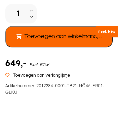
Tabulo
Derde-
cirkel
tafel
Excl. btw
L
Toevoegen aan winkelmandje
173
cm,
houten
poten
649
,-
Excl. BTW
aantal
Toevoegen aan verlanglijstje
Artikelnummer:
2012284-0001-TB21-HÖ46-ER01-
GLKU