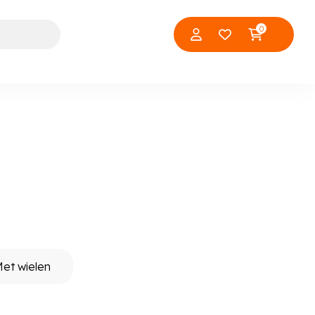
0
d
et wielen