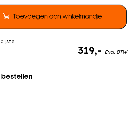
Toevoegen aan winkelmandje
lijstje
319
,-
Excl. BTW
 bestellen