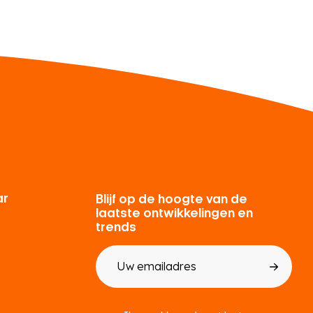
ar
Blijf op de hoogte van de
laatste ontwikkelingen en
trends
E-
mailadres
Toestemming