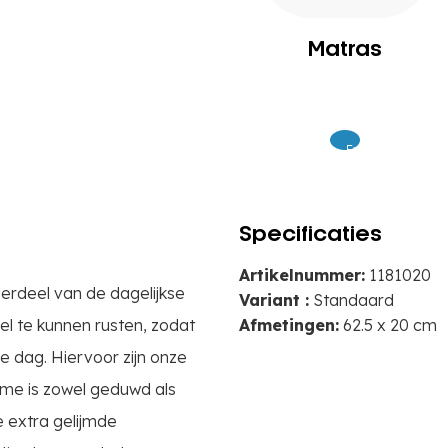
Matras
Excl.
99
BTW
Specificaties
Artikelnummer:
1181020
erdeel van de dagelijkse
Variant :
Standaard
el te kunnen rusten, zodat
Afmetingen:
62.5 x 20 cm
e dag. Hiervoor zijn onze
ame is zowel geduwd als
e extra gelijmde