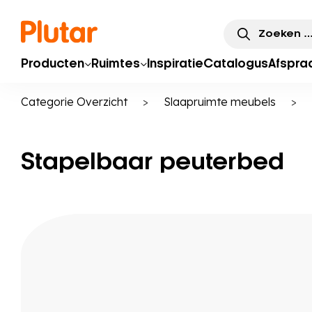
Zoeken
naar:
Producten
Ruimtes
Inspiratie
Catalogus
Afspra
Categorie Overzicht
>
Slaapruimte meubels
>
Stapelbaar peuterbed