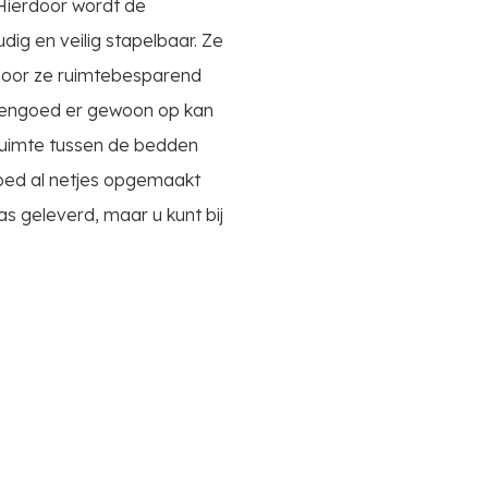
Hierdoor wordt de
g en veilig stapelbaar. Ze
door ze ruimtebesparend
ddengoed er gewoon op kan
 ruimte tussen de bedden
 bed al netjes opgemaakt
s geleverd, maar u kunt bij